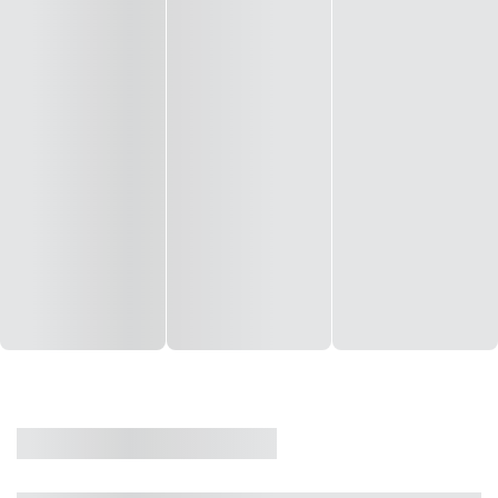
CASA
VENDA
CÓD: 19327