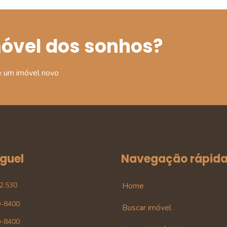
móvel dos sonhos?
e um imóvel novo
uguel
Navegação rápid
42.530
Home
0-8400
Buscar imóvel
0-8400