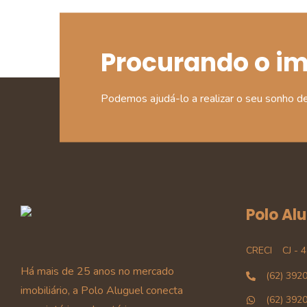
Procurando o i
Podemos ajudá-lo a realizar o seu sonho d
Polo Al
CRECI
CJ - 
Há mais de 25 anos no mercado
(62) 392
imobiliário, a Polo Aluguel conecta
(62) 392