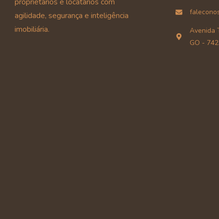
proprietários e locatários com
falecono
agilidade, segurança e inteligência
imobiliária.
Avenida T
GO - 742