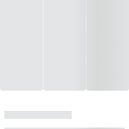
CASA
VENDA
CÓD: 19327