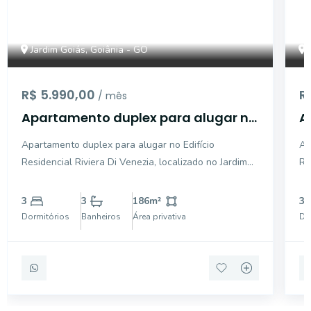
Jardim Goiás, Goiânia - GO
R$ 5.990,00
R
/ mês
Apartamento duplex para alugar no
A
Edifício Residencial Riviera Di
R
Apartamento duplex para alugar no Edifício
Ap
Venezia, localizado no Jardim
C
Residencial Riviera Di Venezia, localizado no Jardim
Re
Goiás, em Goiânia - GO.
G
Goiás, em Goiânia. O imóvel possui 186,42 m² de
Ja
área privativa e está situado no 19º andar. No
co
3
3
186
m²
3
pavimento inferior, conta com 3 quartos com
cl
Dormitórios
Banheiros
Área privativa
Do
armários plane
TV