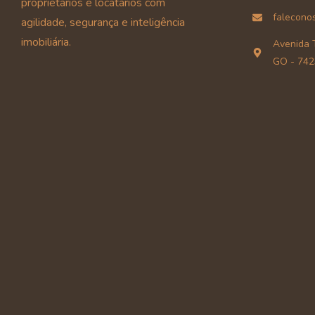
proprietários e locatários com
falecono
agilidade, segurança e inteligência
imobiliária.
Avenida T
GO - 742