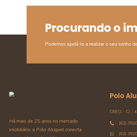
Procurando o i
Podemos ajudá-lo a realizar o seu sonho d
Polo Al
CRECI
CJ - 
Há mais de 25 anos no mercado
(62) 392
imobiliário, a Polo Aluguel conecta
(62) 392