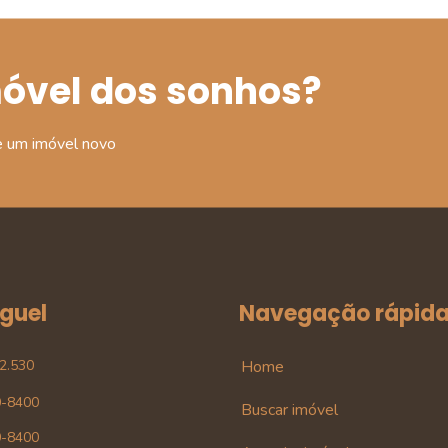
móvel dos sonhos?
e um imóvel novo
uguel
Navegação rápid
42.530
Home
0-8400
Buscar imóvel
0-8400