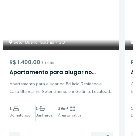
Setor Bueno, Goiânia - GO
R$ 1.400,00
R
/ mês
Apartamento para alugar no
A
Edifício Residencial Casa Blanca, no
E
Apartamento para alugar no Edifício Residencial
Ap
Setor Bueno, em Goiânia - GO.
M
Casa Blanca, no Setor Bueno, em Goiânia. Localizado
Bu
B
no 11º andar, o imóvel possui 1 quarto com armário,
53,8
banheiro social, sala, cozinha com armários, área de
qu
1
1
39
m²
1
serviço e não dispõe de vaga de garagem. O condomí
se
Dormitórios
Banheiros
Área privativa
Do
pro