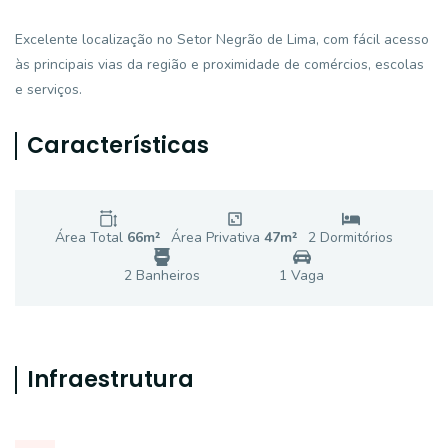
Excelente localização no Setor Negrão de Lima, com fácil acesso
às principais vias da região e proximidade de comércios, escolas
e serviços.
Características
Área Total
66
m²
Área Privativa
47
m²
2
Dormitório
s
2
Banheiro
s
1
Vaga
Infraestrutura