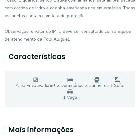
Possui 2 quartos, sendo 1 suíte com armários, sala ampla, sacada
com cortina de vidro e cozinha americana rica em armários. Todas
as janelas contam com tela de proteção.
Observação: o valor do IPTU deve ser consultado com a equipe
de atendimento da Polo Aluguel.
Características
Área Privativa
63
m²
2
Dormitório
s
2
Banheiro
s
1
Suíte
1
Vaga
Mais informações