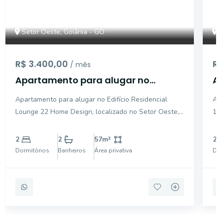
Setor Oeste, Goiânia - GO
R$ 3.400,00
R
/ mês
Apartamento para alugar no
A
Edifício Residencial Lounge 22 Home
E
Apartamento para alugar no Edifício Residencial
Ap
Design, localizado no Setor Oeste,
C
Lounge 22 Home Design, localizado no Setor Oeste,
15
em Goiânia - GO.
O
em Goiânia, com 57,00 m². Apartamento nascente,
Go
com ventilação cruzada, localizado no 18º andar.
se
2
2
57
m²
2
Possui 2 quartos com armários, sendo 1 suíte com ar-
am
Dormitórios
Banheiros
Área privativa
Do
condicio
eq