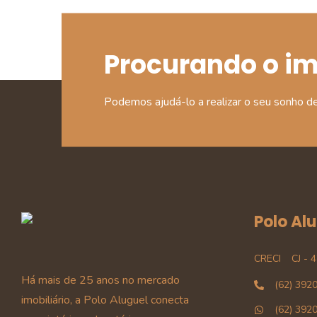
Procurando o i
Podemos ajudá-lo a realizar o seu sonho d
Polo Al
CRECI
CJ - 
Há mais de 25 anos no mercado
(62) 392
imobiliário, a Polo Aluguel conecta
(62) 392