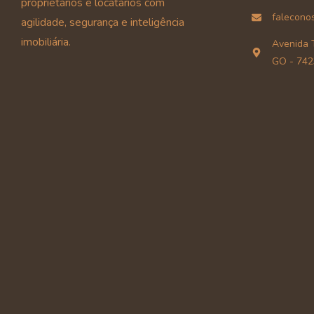
proprietários e locatários com
falecono
agilidade, segurança e inteligência
imobiliária.
Avenida T
GO - 742