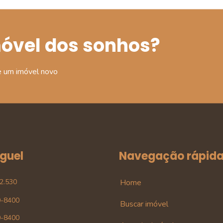
móvel dos sonhos?
e um imóvel novo
uguel
Navegação rápid
42.530
Home
0-8400
Buscar imóvel
0-8400