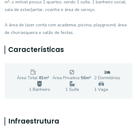
m², o imóvel possui 2 quartos, sendo 1 suíte, 1 banheiro social,
sala de estar/jantar, cozinha e área de serviço.
A área de lazer conta com academia, piscina, playground, área
de churrasqueira e salão de festas.
Características
Área Total
81
m²
Área Privativa
56
m²
2
Dormitório
s
1
Banheiro
1
Suíte
1
Vaga
Infraestrutura