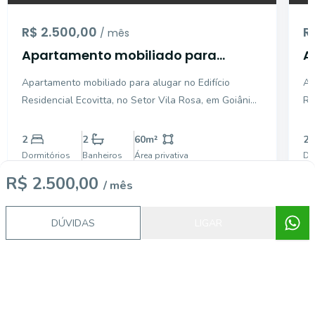
R$ 2.500,00
R
/ mês
Apartamento mobiliado para
A
alugar no Edifício Residencial
E
Apartamento mobiliado para alugar no Edifício
Ap
Ecovitta no Setor Vila Rosa em
S
Residencial Ecovitta, no Setor Vila Rosa, em Goiânia,
Re
Goiânia - GO
com 60,00 m². Possui 2 quartos, sendo 1 suíte,
Go
cozinha com armários, máquina de lavar, cooktop de
im
2
2
60
m²
2
5 bocas, micro-ondas, air fryer, geladeira,
so
Dormitórios
Banheiros
Área privativa
Do
umidificador
am
R$ 2.500,00
/ mês
DÚVIDAS
LIGAR