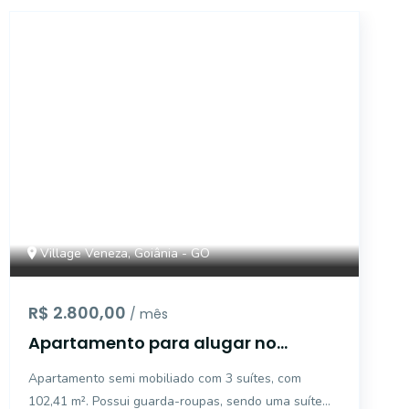
5543
Village Veneza, Goiânia - GO
R$ 2.800,00
/ mês
Apartamento para alugar no
Edifício Residencial Invent Total
Apartamento semi mobiliado com 3 suítes, com
Clube, no Village Veneza, em
102,41 m². Possui guarda-roupas, sendo uma suíte
Goiânia - GO.