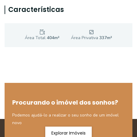
Características
Área Total
404
m²
Área Privativa
337
m²
Procurando o imóvel dos sonhos?
Podemos ajudá-lo a realizar o seu sonho de um imóvel
novo
Explorar Imóveis