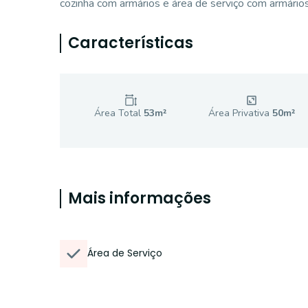
cozinha com armários e área de serviço com armários
Características
Área Total
53
m²
Área Privativa
50
m²
Mais informações
Área de Serviço