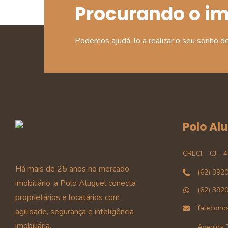
Procurando o i
Podemos ajudá-lo a realizar o seu sonho d
Polo Al
CRECI
CJ - 
Há mais de 25 anos no mercado
(62) 392
imobiliário, a Polo Aluguel conecta
(62) 392
proprietários e locatários com
falecono
agilidade, segurança e inteligência
imobiliária.
Avenida T