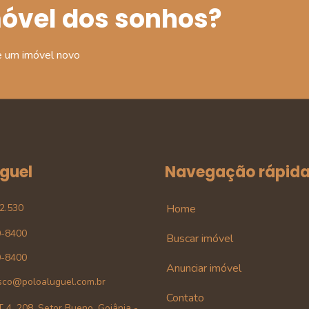
móvel dos sonhos?
e um imóvel novo
uguel
Navegação rápid
42.530
Home
0-8400
Buscar imóvel
0-8400
Anunciar imóvel
sco@poloaluguel.com.br
Contato
 4, 208, Setor Bueno, Goiânia -