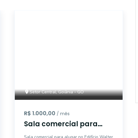
4174
Setor Central, Goiânia - GO
R$ 1.000,00
/ mês
Sala comercial para
alugar no Edifício Walter
Sala comercial para alugar no Edifício Walter