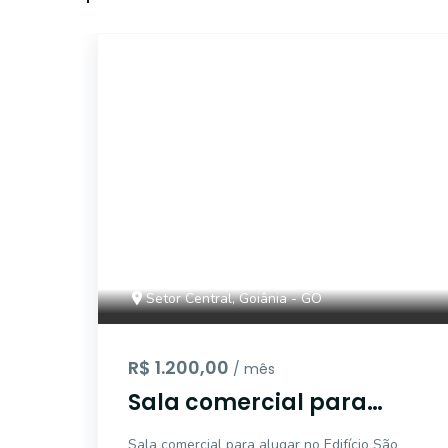
5612
Setor Central, Goiânia - GO
R$ 1.200,00
/ mês
Sala comercial para
alugar no Edifício São
Sala comercial para alugar no Edifício São