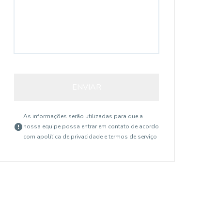
4696
ENVIAR
As informações serão utilizadas para que a
nossa equipe possa entrar em contato de acordo
com a
política de privacidade e termos de serviço
Setor Central, Goiânia - GO
R$ 1.300,00
R$
/ mês
Sala comercial para
S
alugar no Edifício
a
Sala comercial para alugar no Edifício
Sal