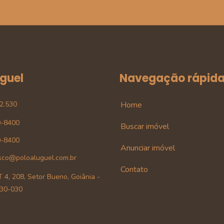
uguel
Navegação rápid
42.530
Home
0-8400
Buscar imóvel
0-8400
Anunciar imóvel
sco@poloaluguel.com.br
Contato
 4, 208, Setor Bueno, Goiânia -
30-030