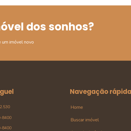
móvel dos sonhos?
e um imóvel novo
uguel
Navegação rápid
42.530
Home
0-8400
Buscar imóvel
0-8400