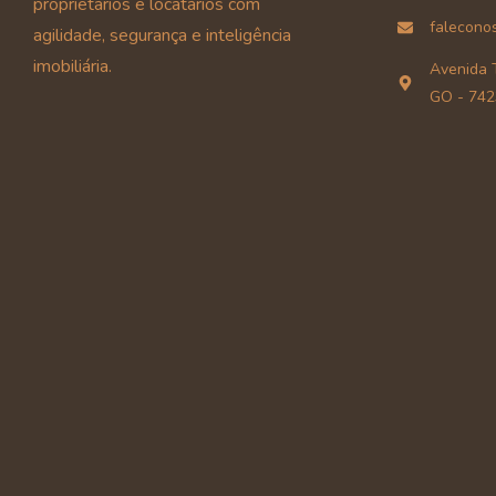
proprietários e locatários com
falecono
agilidade, segurança e inteligência
imobiliária.
Avenida T
GO - 742