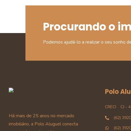
Procurando o i
Podemos ajudá-lo a realizar o seu sonho d
Polo Al
CRECI
CJ - 
Há mais de 25 anos no mercado
(62) 392
imobiliário, a Polo Aluguel conecta
(62) 392