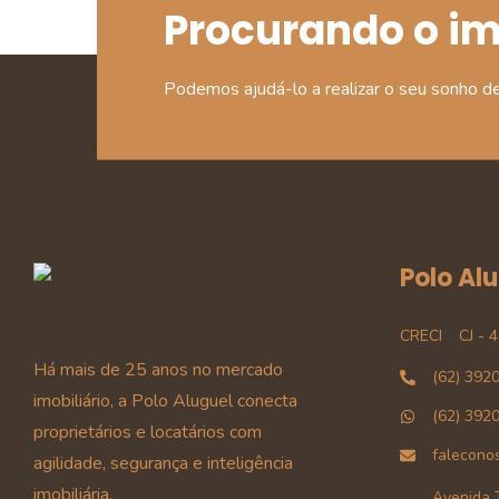
Procurando o i
Podemos ajudá-lo a realizar o seu sonho d
Polo Al
CRECI
CJ - 
Há mais de 25 anos no mercado
(62) 392
imobiliário, a Polo Aluguel conecta
(62) 392
proprietários e locatários com
falecono
agilidade, segurança e inteligência
imobiliária.
Avenida T