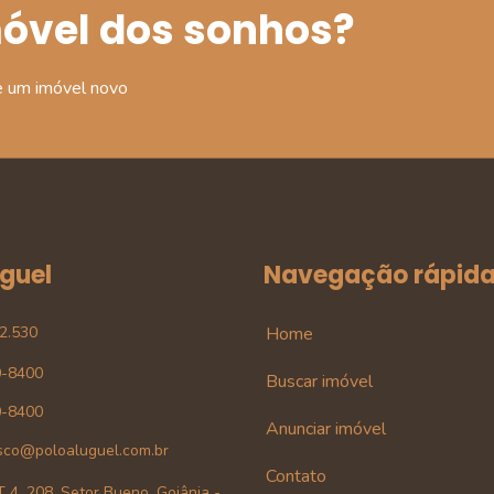
móvel dos sonhos?
e um imóvel novo
uguel
Navegação rápid
42.530
Home
0-8400
Buscar imóvel
0-8400
Anunciar imóvel
sco@poloaluguel.com.br
Contato
 4, 208, Setor Bueno, Goiânia -