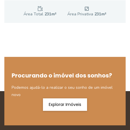
Área Total
231
m²
Área Privativa
231
m²
Procurando o imóvel dos sonhos?
Podemos ajudá-lo a realizar o seu sonho de um imóvel
novo
Explorar Imóveis