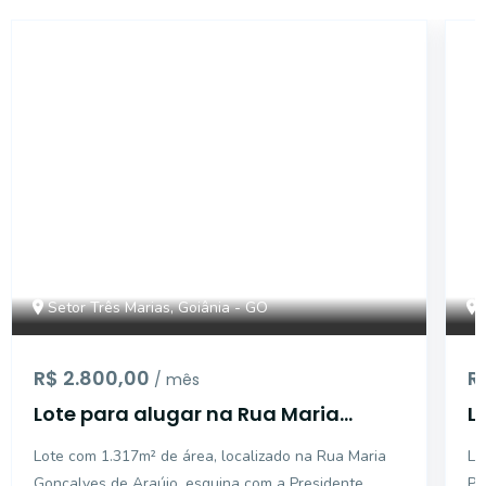
4472
Setor Três Marias, Goiânia - GO
R$ 2.800,00
R
/ mês
Lote para alugar na Rua Maria
L
Gonçalves de Araújo, esquina com
T
Lote com 1.317m² de área, localizado na Rua Maria
Lo
a Presidente Tancredo Neves, no
M
Gonçalves de Araújo, esquina com a Presidente
Pr