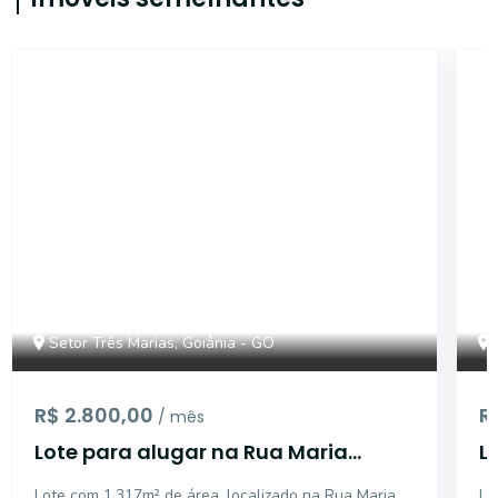
4472
Setor Três Marias, Goiânia - GO
R$ 2.800,00
R
/ mês
Lote para alugar na Rua Maria
L
Gonçalves de Araújo, esquina com
P
Lote com 1.317m² de área, localizado na Rua Maria
Lo